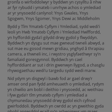
gronfa o wirfoddolwyr y byddwn yn cysylltu â nhw
ar fyr rybudd i ymateb i unrhyw achos o ymlediad
ar yr ynysoedd canlynol: Ynys Gwales, Ynys
Sgogwm, Ynys Sgomer, Ynys Dewi ac Middleholm
Bydd y Tîm Ymateb Cyflym i Ymlediad, sydd wedi’i
leoli yn Hwb Ymateb Cyflym i Ymlediad Hwlffordd,
yn hyfforddi gyda’i gilydd drwy gydol y flwyddyn.
Byddwch yn dysgu sut mae gwneud twneli abwyd, a
sut mae eu gosod mewn gridiau, ynghyd â thrapiau
camera, a thwneli inc, i rwystro ysglyfaethwyr sy’n
famaliaid goresgynnol. Byddwch yn cael
hyfforddiant ar sut i drin gwenwyn llygod, a chasglu
rhywogaethau wedi’u targedu sydd wedi marw.
Nid ydym yn disgwyl i bawb fod ar gael drwy’r
amser ond pan fydd amheuaeth o ymlediad, rydym
yn chwilio am bobl i deithio i ynysoedd, ac weithiau
i fyw gyda’r tîm ymateb cyflym i ymlediad a
chymunedau ynysoedd drwy gydol eich cyfnod
gwirfoddoli. Byddwch yn cwrdd ac yn gweithio gyda
phobl angerddol eraill sy’n arbenigwyr ym maes