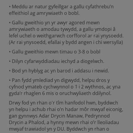
• Meddu ar natur gyfeillgar a gallu cyfathrebu’n
effeithiol ag amrywiaeth o bobl.
• Gallu gweithio yn yr awyr agored mewn
amrywiaeth o amodau tywydd, a gallu ymdopi â
lefel uchel o weithgarwch corfforol ar rai ynysoedd.
(Ar rai ynysoedd, efallai y bydd angen i chi wersylla)
• Gallu gweithio mewn timau o 3-8 o bobl
• Dilyn cyfarwyddiadau iechyd a diogelwch.
• Bod yn hyblyg ac yn barod i addasu i newid.
• Pan fydd ymlediad yn digwydd, helpu dros y
cyfnod ymateb cychwynnol o 1 i 2 wythnos, ac yna
gyda’r rhaglen 6 mis o oruchwyliaeth ddilynol.
Drwy fod yn rhan o'r tîm hanfodol hwn, byddwch
yn helpu i achub rhai o’n hadar môr mwyaf eiconig,
gan gynnwys Adar Drycin Manaw, Pedrynnod
Drycin a Phalod, a hynny mewn rhai o’r lleoliadau
mwyaf trawiadol yn y DU. Byddwch yn rhan o