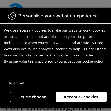
Skip
to
main
Personalise your website experience
content
We use necessary cookies to make our website work.
Cookies
Back to search results
Search opportunities
Search
are small data files that are placed on your computer or
results
Opportunity details
mobile device
when you visit a website and are widely used.
We'd also like to use analytical
cookies to help us understand
how our website is used so that we can make it better.
By using volunteer.rspb.org.uk, you accept our
cookie policy
.
Biosecurity Team
Member (South
Reject all
Wales) / Aelod o’r
Let me choose
Accept all cookies
Tîm Bioddiogelwch