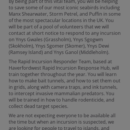
By being part of this vital team, you will be helping
to save some of our most iconic seabirds including
Manx Shearwater, Storm Petrel, and Puffin in some
of the most spectacular locations in the UK. You
will be part of a pool of volunteers that we will
contact at short notice to respond to any incursion
on Ynys Gwales (Grassholm), Ynys Sgogwm
(Skokholm), Ynys Sgomer (Skomer), Ynys Dewi
(Ramsey Island) and Ynys Ganol (Middleholm).
The Rapid Incursion Responder Team, based at
Haverfordwest Rapid Incursion Response Hub, will
train together throughout the year. You will learn
how to make bait tunnels, and how to set them out
in grids, along with camera traps, and ink tunnels,
to intercept invasive mammalian predators. You
will be trained in how to handle rodenticide, and
collect dead target species.
We are not expecting everyone to be available all
the time but when an incursion is suspected, we
are looking for people to travel to islands, and