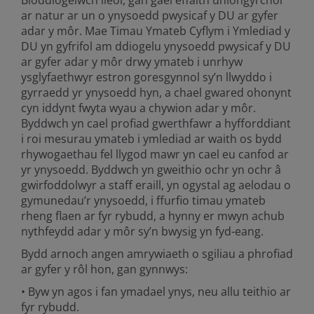
Bioddiogelwch lleol, gan gael effaith uniongyrchol
ar natur ar un o ynysoedd pwysicaf y DU ar gyfer
adar y môr. Mae Timau Ymateb Cyflym i Ymlediad y
DU yn gyfrifol am ddiogelu ynysoedd pwysicaf y DU
ar gyfer adar y môr drwy ymateb i unrhyw
ysglyfaethwyr estron goresgynnol sy’n llwyddo i
gyrraedd yr ynysoedd hyn, a chael gwared ohonynt
cyn iddynt fwyta wyau a chywion adar y môr.
Byddwch yn cael profiad gwerthfawr a hyfforddiant
i roi mesurau ymateb i ymlediad ar waith os bydd
rhywogaethau fel llygod mawr yn cael eu canfod ar
yr ynysoedd. Byddwch yn gweithio ochr yn ochr â
gwirfoddolwyr a staff eraill, yn ogystal ag aelodau o
gymunedau’r ynysoedd, i ffurfio timau ymateb
rheng flaen ar fyr rybudd, a hynny er mwyn achub
nythfeydd adar y môr sy’n bwysig yn fyd-eang.
Bydd arnoch angen amrywiaeth o sgiliau a phrofiad
ar gyfer y rôl hon, gan gynnwys:
• Byw yn agos i fan ymadael ynys, neu allu teithio ar
fyr rybudd.